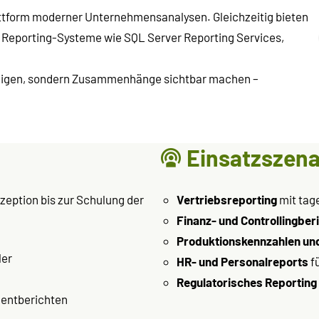
Plattform moderner Unternehmensanalysen. Gleichzeitig bieten
 Reporting-Systeme wie SQL Server Reporting Services,
 zeigen, sondern Zusammenhänge sichtbar machen –
Einsatzszena
zeption bis zur Schulung der
Vertriebsreporting
mit tag
Finanz- und Controllingber
Produktionskennzahlen un
ler
HR- und Personalreports
f
Regulatorisches Reporting
entberichten