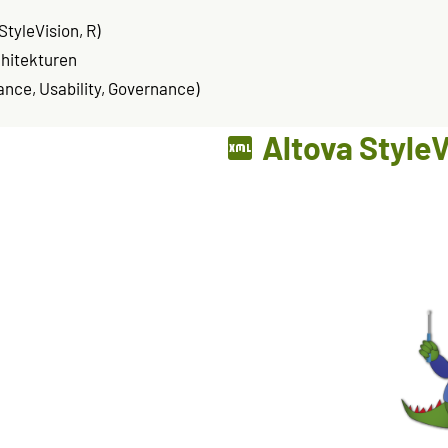
tyleVision, R)
chitekturen
nce, Usability, Governance)
Altova StyleV