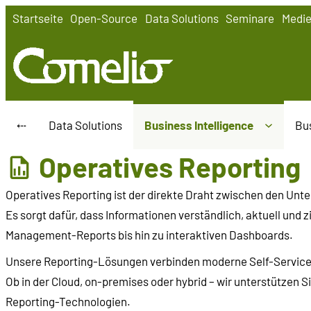
Zum
Startseite
Open-Source
Data Solutions
Seminare
Medi
Inhalt
springen
⤎
Data Solutions
Business Intelligence
Bus
Operatives Reporting
Operatives Reporting ist der direkte Draht zwischen den U
Es sorgt dafür, dass Informationen verständlich, aktuell und z
Management-Reports bis hin zu interaktiven Dashboards.
Unsere Reporting-Lösungen verbinden moderne Self-Service-
Ob in der Cloud, on-premises oder hybrid – wir unterstützen 
Reporting-Technologien.