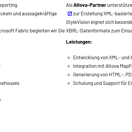
eporting.
Als
Altova-Partner
unterstütze
wickeln und aussagekräftige
zur Erstellung XML-basiert
StyleVision eignet sich beson
rosoft Fabric begleiten wir Sie
XBRL-Datenformate zum Eins
Leistungen:
Entwicklung von XML- und 
Integration mit Altova Map
Generierung von HTML-, P
akehouses
Schulung und Support für 
r