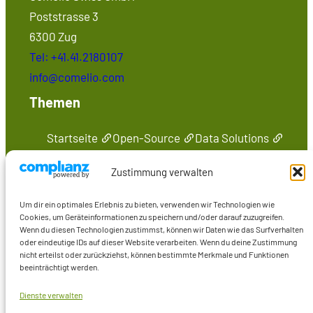
Poststrasse 3
6300 Zug
Tel: +41.41.2180107
info@comelio.com
Themen
Startseite
Open-Source
Data Solutions
Seminare
Medien
Kontakt
Zustimmung verwalten
Präsenzen im Web
Um dir ein optimales Erlebnis zu bieten, verwenden wir Technologien wie
Marcus Wiederstein
Cookies, um Geräteinformationen zu speichern und/oder darauf zuzugreifen.
Wenn du diesen Technologien zustimmst, können wir Daten wie das Surfverhalten
Marco Skulschus
oder eindeutige IDs auf dieser Website verarbeiten. Wenn du deine Zustimmung
Seminare
nicht erteilst oder zurückziehst, können bestimmte Merkmale und Funktionen
beeinträchtigt werden.
Medien
Dienste verwalten