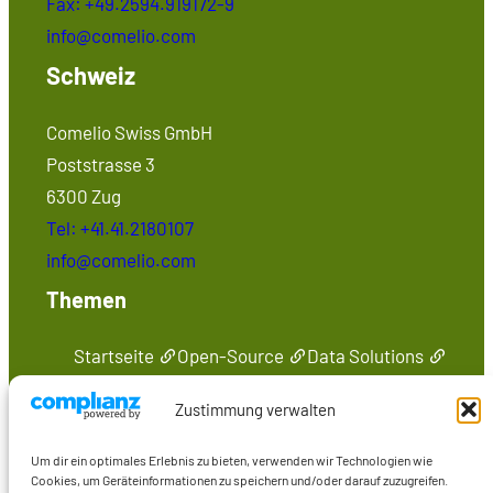
Fax: +49.2594.919172-9
info@comelio.com
Schweiz
Comelio Swiss GmbH
Poststrasse 3
6300 Zug
Tel: +41.41.2180107
info@comelio.com
Themen
Startseite
Open-Source
Data Solutions
Seminare
Medien
Kontakt
Zustimmung verwalten
Präsenzen im Web
Um dir ein optimales Erlebnis zu bieten, verwenden wir Technologien wie
Marcus Wiederstein
Cookies, um Geräteinformationen zu speichern und/oder darauf zuzugreifen.