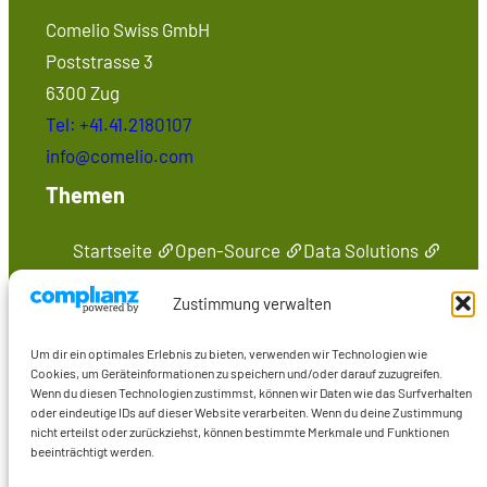
Comelio Swiss GmbH
Poststrasse 3
6300 Zug
Tel: +41.41.2180107
info@comelio.com
Themen
Startseite
Open-Source
Data Solutions
Seminare
Medien
Kontakt
Zustimmung verwalten
Präsenzen im Web
Um dir ein optimales Erlebnis zu bieten, verwenden wir Technologien wie
Marcus Wiederstein
Cookies, um Geräteinformationen zu speichern und/oder darauf zuzugreifen.
Wenn du diesen Technologien zustimmst, können wir Daten wie das Surfverhalten
Marco Skulschus
oder eindeutige IDs auf dieser Website verarbeiten. Wenn du deine Zustimmung
Seminare
nicht erteilst oder zurückziehst, können bestimmte Merkmale und Funktionen
beeinträchtigt werden.
Medien