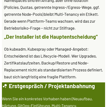
Namespaces sind ein Anfang, aber ohne Isolation
(Policies, Quotas, getrennte Ingress-/Egress-Wege, ggf.
getrennte Node-Pools) bleibt Multi-Tenancy ein Etikett.
Gerade wenn Plattform-Teams wachsen, wird das zur
Betriebsrisiko-Frage – nicht zur Stilfrage.
„Der Installer ist die Hauptentscheidung“
Ob kubeadm, Kubespray oder Managed-Angebot:
Entscheidend ist das Lifecycle-Modell. Wer Upgrades,
Zertifikatslaufzeiten, Backup/Restore und Node-
Replacement nicht als standardisierten Prozess definiert,
baut sich langfristig eine fragile Plattform.
Erstgespräch / Projektanbahnung
Wenn Sie ein konkretes Vorhaben haben (Neuaufbau,
Härtung, GitOps-Einführung, Multi-Tenancy,