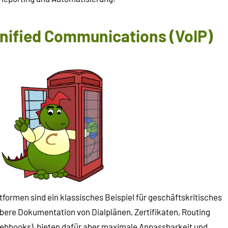
Unified Communications (VoIP)
tformen sind ein klassisches Beispiel für geschäftskritisches
ubere Dokumentation von Dialplänen, Zertifikaten, Routing
Webhooks), bieten dafür aber maximale Anpassbarkeit und