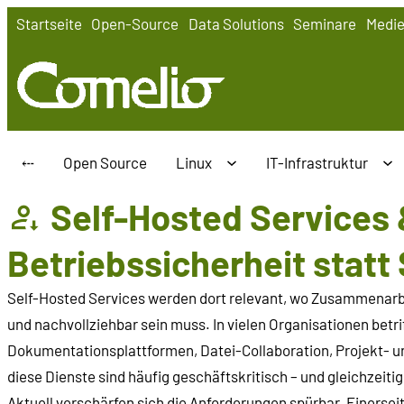
Zum
Startseite
Open-Source
Data Solutions
Seminare
Medi
Inhalt
springen
⤎
Open Source
Linux
IT-Infrastruktur
Self-Hosted Services 
Betriebssicherheit statt
Self-Hosted Services werden dort relevant, wo Zusammenarbeit
und nachvollziehbar sein muss. In vielen Organisationen betr
Dokumentationsplattformen, Datei-Collaboration, Projekt- 
diese Dienste sind häufig geschäftskritisch – und gleichzeiti
Aktuell verschärfen sich die Anforderungen spürbar. Einersei