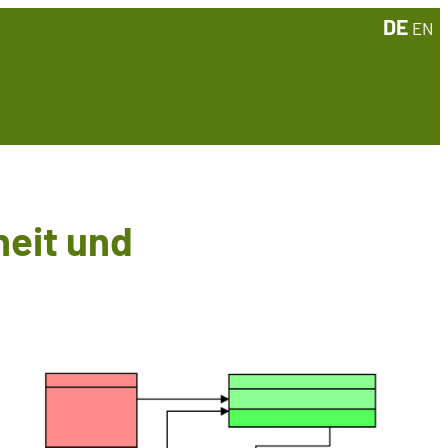
DE
EN
heit und