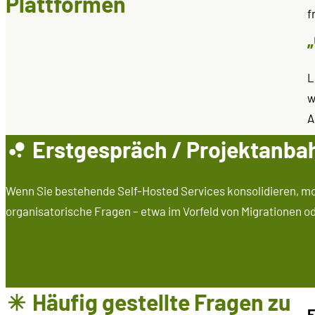
Plattformen
f
L
w
A
Erstgespräch / Projektanb
Wenn Sie bestehende Self-Hosted Services konsolidieren, mod
organisatorische Fragen – etwa im Vorfeld von Migrationen od
Häufig gestellte Fragen zu
F