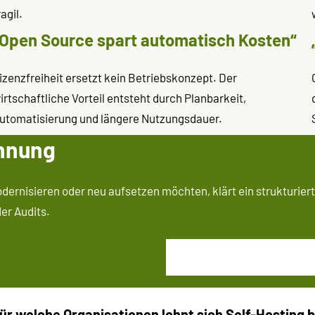
ragil.
„Open Source spart automatisch Kosten“
izenzfreiheit ersetzt kein Betriebskonzept. Der
irtschaftliche Vorteil entsteht durch Planbarkeit,
utomatisierung und längere Nutzungsdauer.
ahnung
ernisieren oder neu aufsetzen möchten, klärt ein strukturiert
er Audits.
ür welche Organisationen lohnt sich Self-Hosting