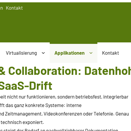
en
Kontakt
Virtualisierung
Applikationen
Kontakt
& Collaboration: Datenho
 SaaS-Drift
 nicht nur funktionieren, sondern betriebsfest, integrierbar
ifft das ganz konkrete Systeme: interne
und Zeitmanagement, Videokonferenzen oder Telefonie. Genau
g technisch exponiert.
ts steigt der Bedarf an nachvollziehbarer Dokumentation,