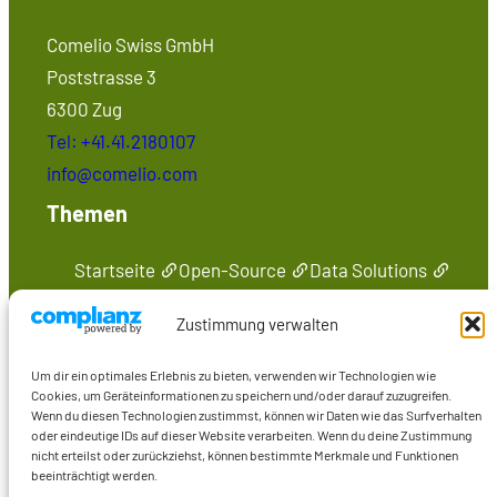
Comelio Swiss GmbH
Poststrasse 3
6300 Zug
Tel: +41.41.2180107
info@comelio.com
Themen
Startseite
Open-Source
Data Solutions
Seminare
Medien
Kontakt
Zustimmung verwalten
Präsenzen im Web
Um dir ein optimales Erlebnis zu bieten, verwenden wir Technologien wie
Marcus Wiederstein
Cookies, um Geräteinformationen zu speichern und/oder darauf zuzugreifen.
Wenn du diesen Technologien zustimmst, können wir Daten wie das Surfverhalten
Marco Skulschus
oder eindeutige IDs auf dieser Website verarbeiten. Wenn du deine Zustimmung
Seminare
nicht erteilst oder zurückziehst, können bestimmte Merkmale und Funktionen
beeinträchtigt werden.
Medien