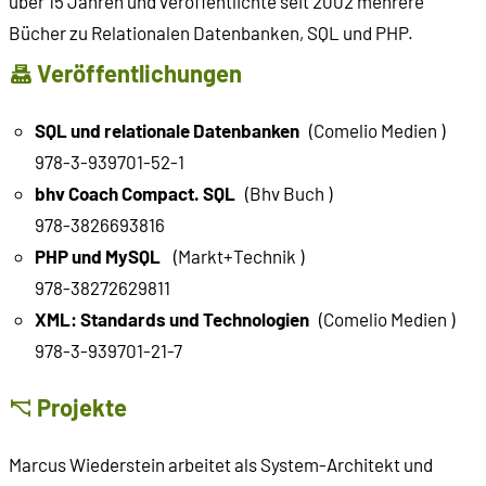
über 15 Jahren und veröffentlichte seit 2002 mehrere
Bücher zu Relationalen Datenbanken, SQL und PHP.
Veröffentlichungen
SQL und relationale Datenbanken
(Comelio Medien )
978-3-939701-52-1
bhv Coach Compact. SQL
(Bhv Buch )
978-3826693816
PHP und MySQL
(Markt+Technik )
978-38272629811
XML: Standards und Technologien
(Comelio Medien )
978-3-939701-21-7
Projekte
Marcus Wiederstein arbeitet als System-Architekt und