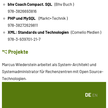
bhv Coach Compact. SQL
(Bhv Buch )
978-3826693816
PHP und MySQL
(Markt+Technik )
978-38272629811
XML: Standards und Technologien
(Comelio Medien )
978-3-939701-21-7
Projekte
Marcus Wiederstein arbeitet als System-Architekt und
Systemadministrator für Rechenzentren mit Open Source-
Technologien.
DE
EN