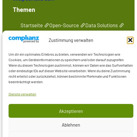
Themen
Startseite
Open-Source
Data Solutions
Seminare
Medien
Kontakt
Zustimmung verwalten
Präsenzen im Web
Um dir ein optimales Erlebnis zu bieten, verwenden wir Technologien wie
Marcus Wiederstein
Cookies, um Geräteinformationen zu speichern und/oder darauf zuzugreifen.
Wenn du diesen Technologien zustimmst, können wir Daten wie das Surfverhalten
Marco Skulschus
oder eindeutige IDs auf dieser Website verarbeiten. Wenn du deine Zustimmung
Seminare
nicht erteilst oder zurückziehst, können bestimmte Merkmale und Funktionen
beeinträchtigt werden.
Medien
Dienste verwalten
Akzeptieren
© Comelio GmbH
Ablehnen
Cookie-Richtlinie
Datenschutzerklärung