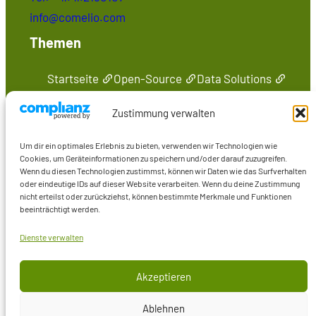
info@comelio.com
Themen
Startseite
Open-Source
Data Solutions
Seminare
Medien
Kontakt
Zustimmung verwalten
Präsenzen im Web
Um dir ein optimales Erlebnis zu bieten, verwenden wir Technologien wie
Marcus Wiederstein
Cookies, um Geräteinformationen zu speichern und/oder darauf zuzugreifen.
Wenn du diesen Technologien zustimmst, können wir Daten wie das Surfverhalten
Marco Skulschus
oder eindeutige IDs auf dieser Website verarbeiten. Wenn du deine Zustimmung
Seminare
nicht erteilst oder zurückziehst, können bestimmte Merkmale und Funktionen
beeinträchtigt werden.
Medien
Dienste verwalten
Akzeptieren
© Comelio GmbH
Ablehnen